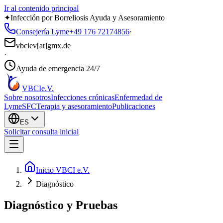
Ir al contenido principal
✦
Infección por Borreliosis Ayuda y Asesoramiento
Consejería Lyme
+49 176 72174856
·
vbciev[at]gmx.de
·
Ayuda de emergencia 24/7
VBCI
e.V.
Sobre nosotros
Infecciones crónicas
Enfermedad de
Lyme
SFC
Terapia y asesoramiento
Publicaciones
ES
Solicitar consulta inicial
Inicio VBCI e.V.
Diagnóstico
Diagnóstico y Pruebas