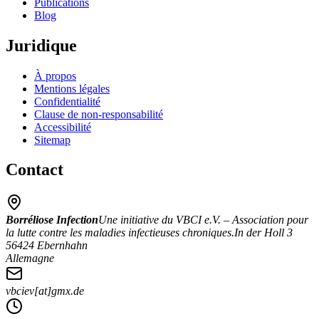
Publications
Blog
Juridique
À propos
Mentions légales
Confidentialité
Clause de non-responsabilité
Accessibilité
Sitemap
Contact
Borréliose Infection
Une initiative du VBCI e.V. – Association pour
la lutte contre les maladies infectieuses chroniques.
In der Holl 3
56424 Ebernhahn
Allemagne
vbciev[at]gmx.de