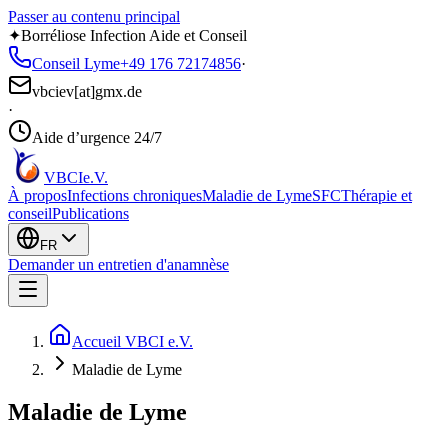
Passer au contenu principal
✦
Borréliose Infection Aide et Conseil
Conseil Lyme
+49 176 72174856
·
vbciev[at]gmx.de
·
Aide d’urgence 24/7
VBCI
e.V.
À propos
Infections chroniques
Maladie de Lyme
SFC
Thérapie et
conseil
Publications
FR
Demander un entretien d'anamnèse
Accueil VBCI e.V.
Maladie de Lyme
Maladie de Lyme