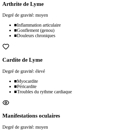
Arthrite de Lyme
Degré de gravité
:
moyen
■
Inflammation articulaire
■
Gonflement (genou)
■
Douleurs chroniques
Cardite de Lyme
Degré de gravité
:
élevé
■
Myocardite
■
Péricardite
■
Troubles du rythme cardiaque
Manifestations oculaires
Degré de gravité
:
moyen