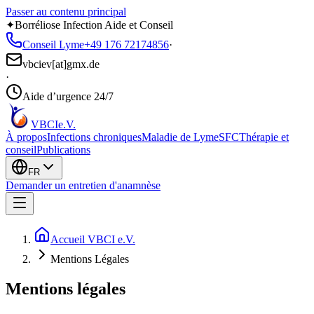
Passer au contenu principal
✦
Borréliose Infection Aide et Conseil
Conseil Lyme
+49 176 72174856
·
vbciev[at]gmx.de
·
Aide d’urgence 24/7
VBCI
e.V.
À propos
Infections chroniques
Maladie de Lyme
SFC
Thérapie et
conseil
Publications
FR
Demander un entretien d'anamnèse
Accueil VBCI e.V.
Mentions Légales
Mentions légales