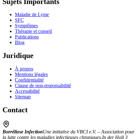
Sujets Importants
Maladie de Lyme
SFC
Symptômes
Thérapie et conseil
Publications
Blog
Juridique
À propos
Mentions légales
Confidentialité
Clause de non-responsabilité
Accessibilité
Sitemap
Contact
Borréliose Infection
Une initiative du VBCI e.V. – Association pour
la lutte contre les maladies infectieuses chroniques.
In der Holl 3