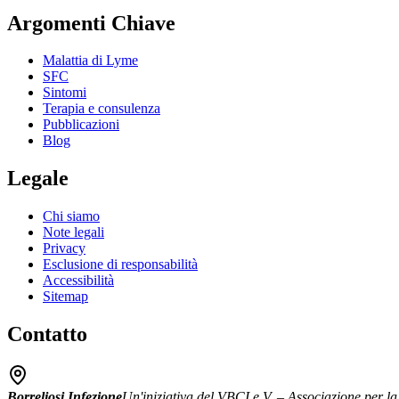
Argomenti Chiave
Malattia di Lyme
SFC
Sintomi
Terapia e consulenza
Pubblicazioni
Blog
Legale
Chi siamo
Note legali
Privacy
Esclusione di responsabilità
Accessibilità
Sitemap
Contatto
Borreliosi Infezione
Un'iniziativa del VBCI e.V. – Associazione per la l