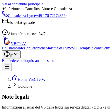
Vai al contenuto principale
✦
Infezione da Borreliosi Aiuto e Consulenza
Consulenza Lyme
+49 176 72174856
·
vbciev[at]gmx.de
·
Aiuto d’emergenza 24/7
VBCI
e.V.
Chi siamo
Infezioni croniche
Malattia di Lyme
SFC
Terapia e consulenz
IT
Richiedere colloquio anamnestico
Home VBCI e.V.
Colofone
Note legali
Informazioni ai sensi del § 5 della legge sui servizi digitali (DDG) e u