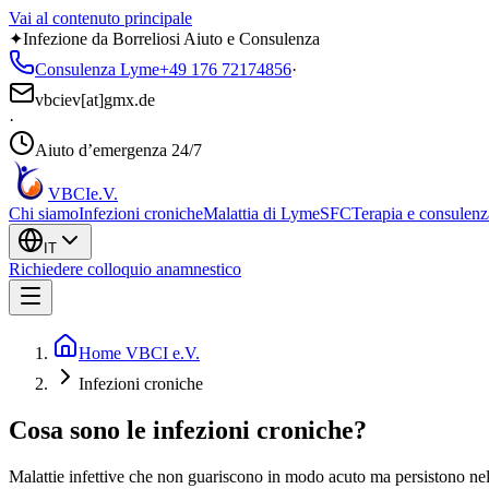
Vai al contenuto principale
✦
Infezione da Borreliosi Aiuto e Consulenza
Consulenza Lyme
+49 176 72174856
·
vbciev[at]gmx.de
·
Aiuto d’emergenza 24/7
VBCI
e.V.
Chi siamo
Infezioni croniche
Malattia di Lyme
SFC
Terapia e consulenz
IT
Richiedere colloquio anamnestico
Home VBCI e.V.
Infezioni croniche
Cosa sono le infezioni croniche?
Malattie infettive che non guariscono in modo acuto ma persistono nel