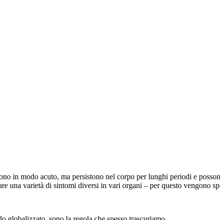
cono in modo acuto, ma persistono nel corpo per lunghi periodi e possono
e una varietà di sintomi diversi in vari organi – per questo vengono spe
 globalizzato, sono la regola che spesso trascuriamo.