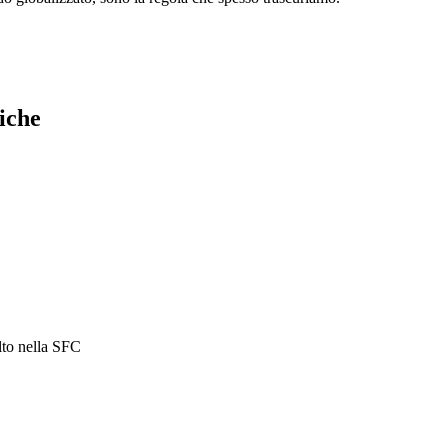
niche
lto nella SFC