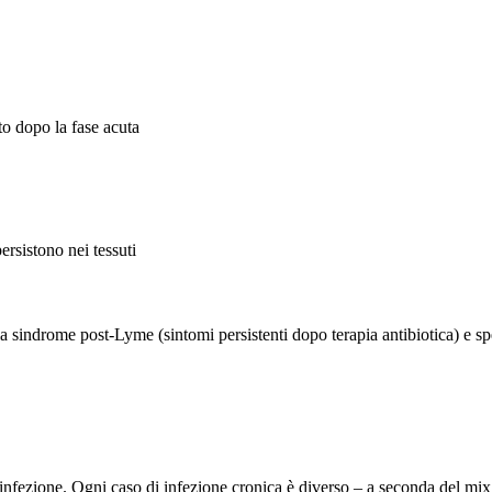
tto dopo la fase acuta
ersistono nei tessuti
 la sindrome post-Lyme (sintomi persistenti dopo terapia antibiotica) e 
infezione. Ogni caso di infezione cronica è diverso – a seconda del mix di