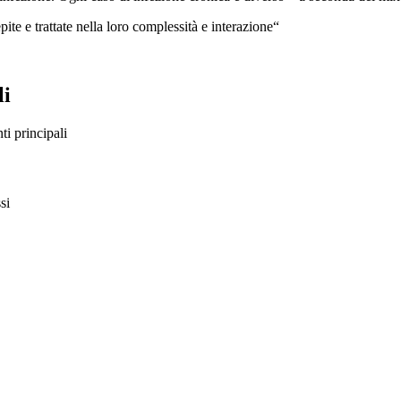
ite e trattate nella loro complessità e interazione
“
li
ti principali
si