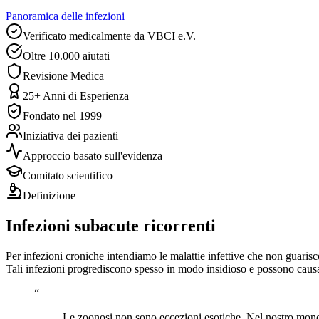
Panoramica delle infezioni
Verificato medicalmente da
VBCI e.V.
Oltre 10.000 aiutati
Revisione Medica
25+ Anni di Esperienza
Fondato nel 1999
Iniziativa dei pazienti
Approccio basato sull'evidenza
Comitato scientifico
Definizione
Infezioni subacute ricorrenti
Per infezioni croniche intendiamo le malattie infettive che non guaris
Tali infezioni progrediscono spesso in modo insidioso e possono causar
“
Le zoonosi non sono eccezioni esotiche. Nel nostro mondo