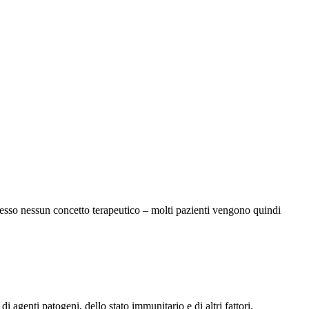
spesso nessun concetto terapeutico – molti pazienti vengono quindi
 agenti patogeni, dello stato immunitario e di altri fattori.