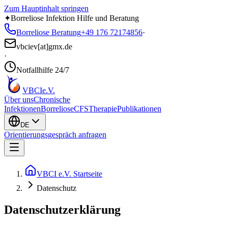
Zum Hauptinhalt springen
✦
Borreliose Infektion Hilfe und Beratung
Borreliose Beratung
+49 176 72174856
·
vbciev[at]gmx.de
·
Notfallhilfe 24/7
VBCI
e.V.
Über uns
Chronische
Infektionen
Borreliose
CFS
Therapie
Publikationen
DE
Orientierungsgespräch anfragen
VBCI e.V. Startseite
Datenschutz
Datenschutzerklärung